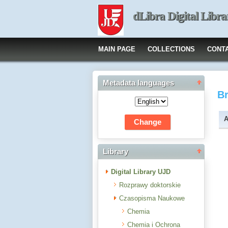
dLibra Digital Libra
MAIN PAGE
COLLECTIONS
CONT
Metadata languages
B
A
Library
Digital Library UJD
Rozprawy doktorskie
Czasopisma Naukowe
Chemia
Chemia i Ochrona