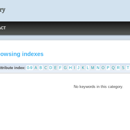
ry
ACT
rowsing indexes
ttribute index:
0-9
A
B
C
D
E
F
G
H
I
J
K
L
M
N
O
P
Q
R
S
T
No keywords in this category.