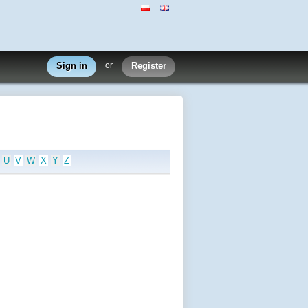
Sign in
or
Register
U
V
W
X
Y
Z