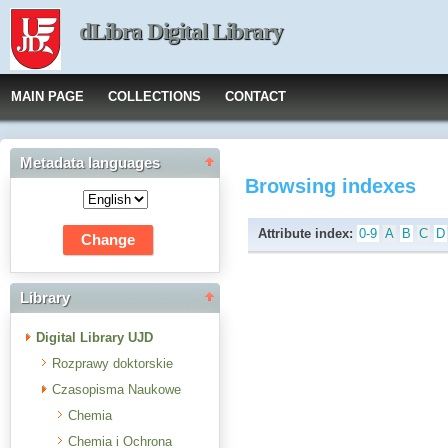
dLibra Digital Library
MAIN PAGE
COLLECTIONS
CONTACT
Metadata languages
Browsing indexes
Attribute index:
0-9
A
B
C
D
Library
Digital Library UJD
Rozprawy doktorskie
Czasopisma Naukowe
Chemia
Chemia i Ochrona