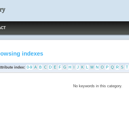
ry
ACT
rowsing indexes
ttribute index:
0-9
A
B
C
D
E
F
G
H
I
J
K
L
M
N
O
P
Q
R
S
T
No keywords in this category.