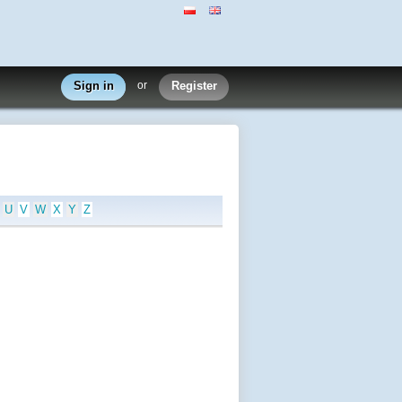
Sign in
or
Register
U
V
W
X
Y
Z