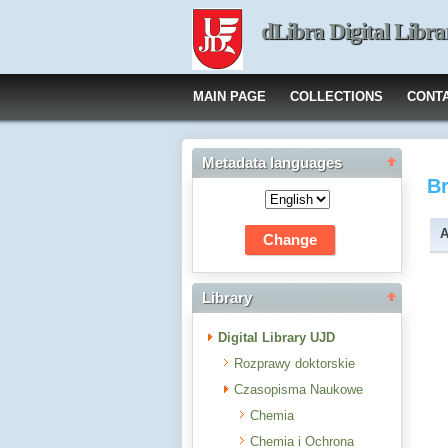
dLibra Digital Libra
MAIN PAGE
COLLECTIONS
CONT
Metadata languages
B
A
Library
Digital Library UJD
Rozprawy doktorskie
Czasopisma Naukowe
Chemia
Chemia i Ochrona