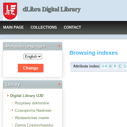
dLibra Digital Library
MAIN PAGE
COLLECTIONS
CONTACT
Metadata languages
Browsing indexes
Attribute index:
0-9
A
B
C
D
Library
Digital Library UJD
Rozprawy doktorskie
Czasopisma Naukowe
Wydawnictwa zwarte
Ziemia Częstochowska