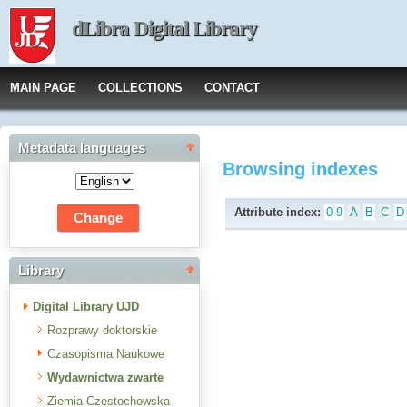
dLibra Digital Library
MAIN PAGE
COLLECTIONS
CONTACT
Metadata languages
Browsing indexes
Attribute index:
0-9
A
B
C
D
Library
Digital Library UJD
Rozprawy doktorskie
Czasopisma Naukowe
Wydawnictwa zwarte
Ziemia Częstochowska