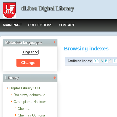
dLibra Digital Library
MAIN PAGE
COLLECTIONS
CONTACT
Metadata languages
Browsing indexes
Attribute index:
0-9
A
B
C
D
Library
Digital Library UJD
Rozprawy doktorskie
Czasopisma Naukowe
Chemia
Chemia i Ochrona