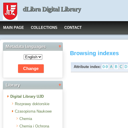
dLibra Digital Library
MAIN PAGE
COLLECTIONS
CONTACT
Metadata languages
Browsing indexes
Attribute index:
0-9
A
B
C
D
Library
Digital Library UJD
Rozprawy doktorskie
Czasopisma Naukowe
Chemia
Chemia i Ochrona