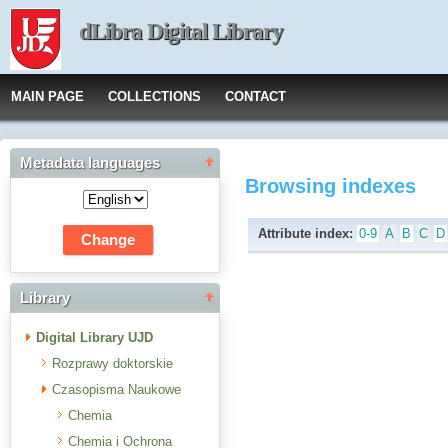
dLibra Digital Library
MAIN PAGE
COLLECTIONS
CONTACT
Metadata languages
Browsing indexes
Attribute index:
0-9
A
B
C
D
Library
Digital Library UJD
Rozprawy doktorskie
Czasopisma Naukowe
Chemia
Chemia i Ochrona