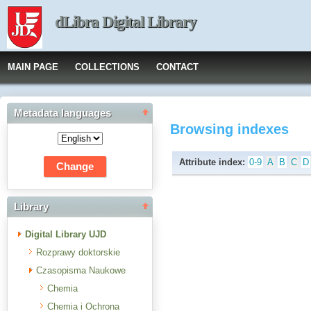
dLibra Digital Library
MAIN PAGE
COLLECTIONS
CONTACT
Metadata languages
Browsing indexes
Attribute index:
0-9
A
B
C
D
Library
Digital Library UJD
Rozprawy doktorskie
Czasopisma Naukowe
Chemia
Chemia i Ochrona