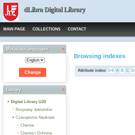
dLibra Digital Library
MAIN PAGE
COLLECTIONS
CONTACT
Metadata languages
Browsing indexes
Attribute index:
0-9
A
B
C
D
Library
Digital Library UJD
Rozprawy doktorskie
Czasopisma Naukowe
Chemia
Chemia i Ochrona