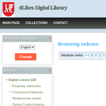
dLibra Digital Library
MAIN PAGE
COLLECTIONS
CONTACT
Metadata languages
Browsing indexes
Attribute index:
0-9
A
B
C
D
Library
Digital Library UJD
Rozprawy doktorskie
Czasopisma Naukowe
Wydawnictwa zwarte
Ziemia Częstochowska