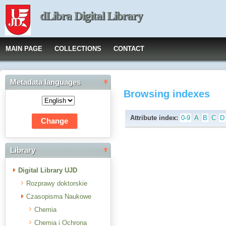
dLibra Digital Library
MAIN PAGE
COLLECTIONS
CONTACT
Metadata languages
Browsing indexes
Attribute index:
0-9
A
B
C
D
Library
Digital Library UJD
Rozprawy doktorskie
Czasopisma Naukowe
Chemia
Chemia i Ochrona