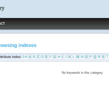
ry
ACT
rowsing indexes
ttribute index:
0-9
A
B
C
D
E
F
G
H
I
J
K
L
M
N
O
P
Q
R
S
T
No keywords in this category.