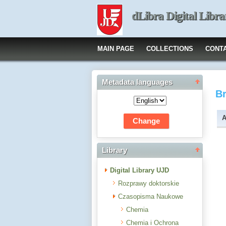
dLibra Digital Libra
MAIN PAGE
COLLECTIONS
CONT
Metadata languages
B
A
Library
Digital Library UJD
Rozprawy doktorskie
Czasopisma Naukowe
Chemia
Chemia i Ochrona