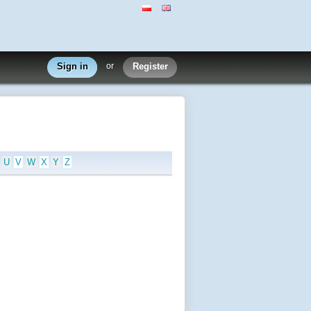
Sign in
or
Register
U
V
W
X
Y
Z