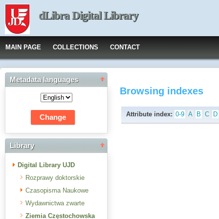
dLibra Digital Library
MAIN PAGE
COLLECTIONS
CONTACT
Metadata languages
Browsing indexes
Attribute index:
0-9
A
B
C
D
Library
Digital Library UJD
Rozprawy doktorskie
Czasopisma Naukowe
Wydawnictwa zwarte
Ziemia Częstochowska