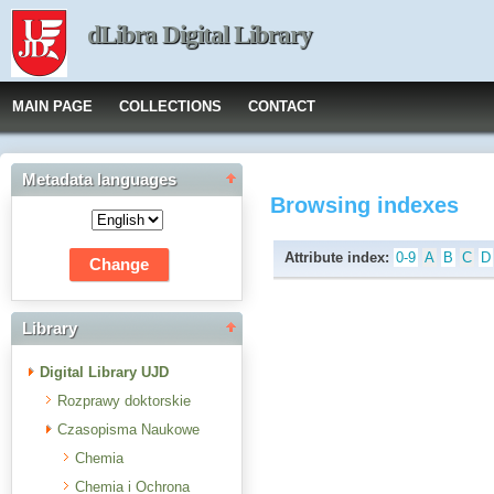
dLibra Digital Library
MAIN PAGE
COLLECTIONS
CONTACT
Metadata languages
Browsing indexes
Attribute index:
0-9
A
B
C
D
Library
Digital Library UJD
Rozprawy doktorskie
Czasopisma Naukowe
Chemia
Chemia i Ochrona