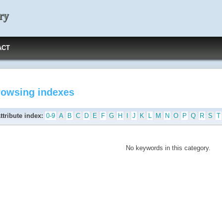
ry
ACT
rowsing indexes
ttribute index:
0-9
A
B
C
D
E
F
G
H
I
J
K
L
M
N
O
P
Q
R
S
T
No keywords in this category.