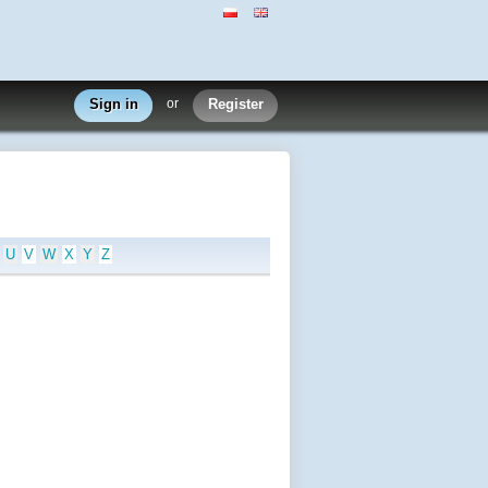
Sign in
or
Register
U
V
W
X
Y
Z