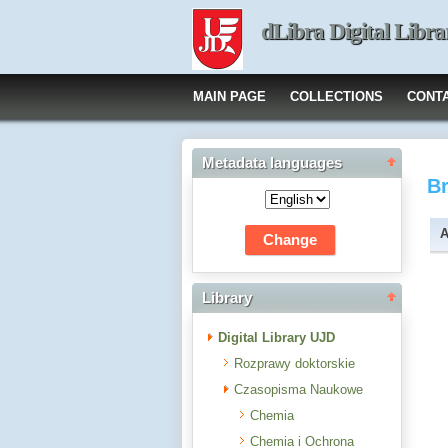
dLibra Digital Libra
MAIN PAGE
COLLECTIONS
CONT
Metadata languages
B
A
Library
Digital Library UJD
Rozprawy doktorskie
Czasopisma Naukowe
Chemia
Chemia i Ochrona