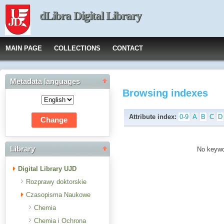
dLibra Digital Library
MAIN PAGE
COLLECTIONS
CONTACT
Metadata languages
Browsing indexes
Attribute index:
0-9
A
B
C
D
Library
No keywor
Digital Library UJD
Rozprawy doktorskie
Czasopisma Naukowe
Chemia
Chemia i Ochrona