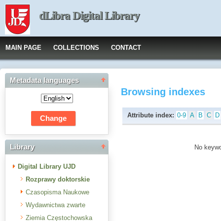
dLibra Digital Library
MAIN PAGE
COLLECTIONS
CONTACT
Metadata languages
Browsing indexes
Attribute index:
0-9
A
B
C
D
Library
No keywor
Digital Library UJD
Rozprawy doktorskie
Czasopisma Naukowe
Wydawnictwa zwarte
Ziemia Częstochowska