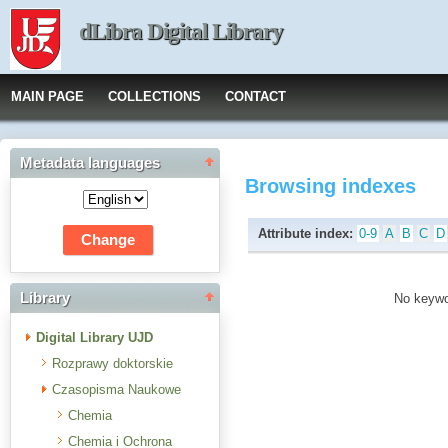
dLibra Digital Library
MAIN PAGE
COLLECTIONS
CONTACT
Metadata languages
Browsing indexes
Attribute index:
0-9
A
B
C
D
Library
No keywor
Digital Library UJD
Rozprawy doktorskie
Czasopisma Naukowe
Chemia
Chemia i Ochrona