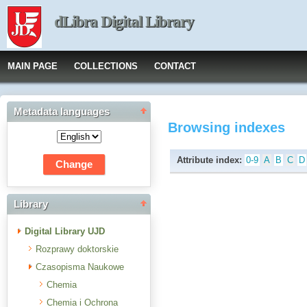
dLibra Digital Library
MAIN PAGE
COLLECTIONS
CONTACT
Metadata languages
Browsing indexes
Attribute index:
0-9
A
B
C
D
Library
Digital Library UJD
Rozprawy doktorskie
Czasopisma Naukowe
Chemia
Chemia i Ochrona