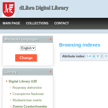
dLibra Digital Library
MAIN PAGE
COLLECTIONS
CONTACT
Metadata languages
Browsing indexes
Attribute index:
0-9
A
B
C
D
Library
Digital Library UJD
Rozprawy doktorskie
Czasopisma Naukowe
Wydawnictwa zwarte
Ziemia Częstochowska