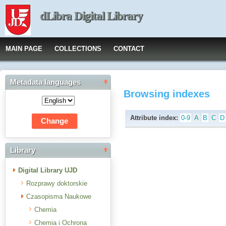
dLibra Digital Library
MAIN PAGE
COLLECTIONS
CONTACT
Metadata languages
Browsing indexes
Attribute index:
0-9
A
B
C
D
Library
Digital Library UJD
Rozprawy doktorskie
Czasopisma Naukowe
Chemia
Chemia i Ochrona