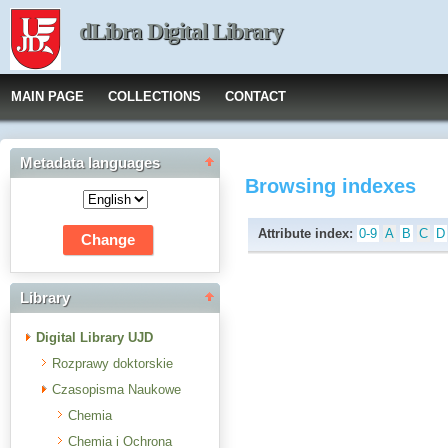
dLibra Digital Library
MAIN PAGE
COLLECTIONS
CONTACT
Metadata languages
Browsing indexes
Attribute index:
0-9
A
B
C
D
Library
Digital Library UJD
Rozprawy doktorskie
Czasopisma Naukowe
Chemia
Chemia i Ochrona