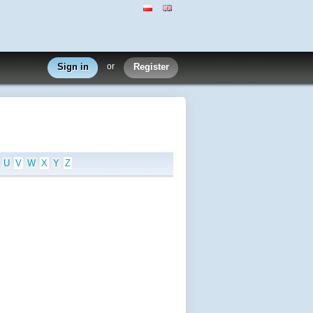
Sign in
or
Register
U
V
W
X
Y
Z