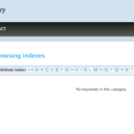
ry
ACT
rowsing indexes
ttribute index:
0-9
A
B
C
D
E
F
G
H
I
J
K
L
M
N
O
P
Q
R
S
T
No keywords in this category.