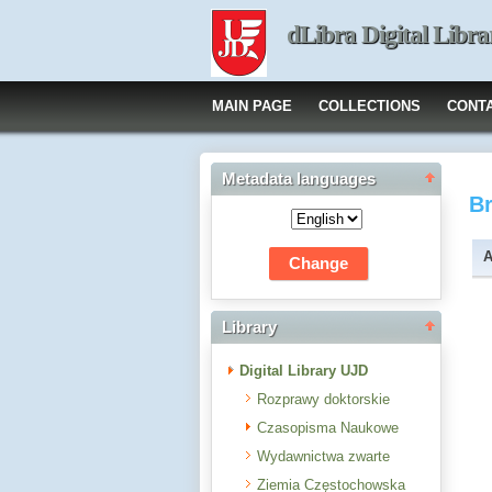
dLibra Digital Libra
MAIN PAGE
COLLECTIONS
CONT
Metadata languages
B
A
Library
Digital Library UJD
Rozprawy doktorskie
Czasopisma Naukowe
Wydawnictwa zwarte
Ziemia Częstochowska