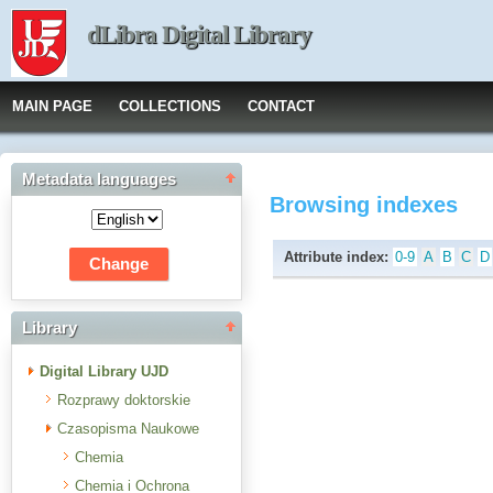
dLibra Digital Library
MAIN PAGE
COLLECTIONS
CONTACT
Metadata languages
Browsing indexes
Attribute index:
0-9
A
B
C
D
Library
Digital Library UJD
Rozprawy doktorskie
Czasopisma Naukowe
Chemia
Chemia i Ochrona