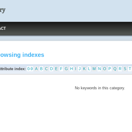
ry
ACT
rowsing indexes
ttribute index:
0-9
A
B
C
D
E
F
G
H
I
J
K
L
M
N
O
P
Q
R
S
T
No keywords in this category.