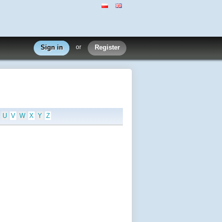
Sign in
or
Register
U
V
W
X
Y
Z