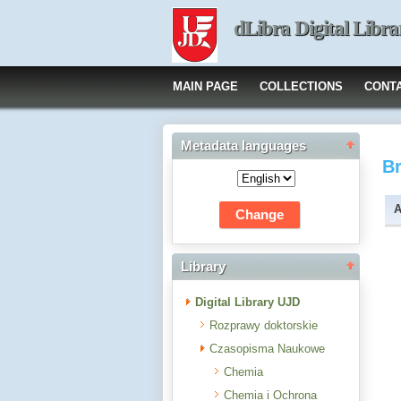
dLibra Digital Libra
MAIN PAGE
COLLECTIONS
CONT
Metadata languages
B
A
Library
Digital Library UJD
Rozprawy doktorskie
Czasopisma Naukowe
Chemia
Chemia i Ochrona