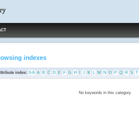
ry
ACT
rowsing indexes
ttribute index:
0-9
A
B
C
D
E
F
G
H
I
J
K
L
M
N
O
P
Q
R
S
T
No keywords in this category.