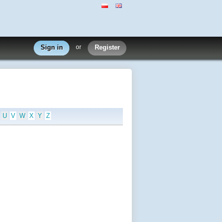
Sign in
or
Register
U
V
W
X
Y
Z