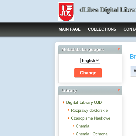
dLibra Digital Libra
MAIN PAGE
COLLECTIONS
CONT
Metadata languages
B
A
Library
Digital Library UJD
Rozprawy doktorskie
Czasopisma Naukowe
Chemia
Chemia i Ochrona