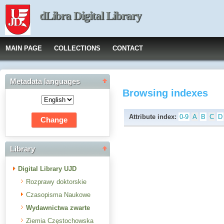
dLibra Digital Library
MAIN PAGE
COLLECTIONS
CONTACT
Metadata languages
Browsing indexes
Attribute index:
0-9
A
B
C
D
Library
Digital Library UJD
Rozprawy doktorskie
Czasopisma Naukowe
Wydawnictwa zwarte
Ziemia Częstochowska