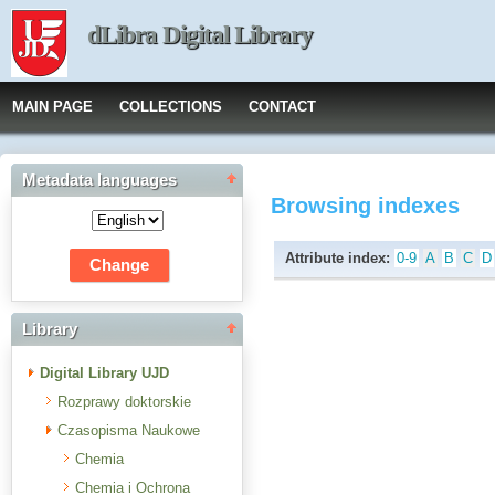
dLibra Digital Library
MAIN PAGE
COLLECTIONS
CONTACT
Metadata languages
Browsing indexes
Attribute index:
0-9
A
B
C
D
Library
Digital Library UJD
Rozprawy doktorskie
Czasopisma Naukowe
Chemia
Chemia i Ochrona