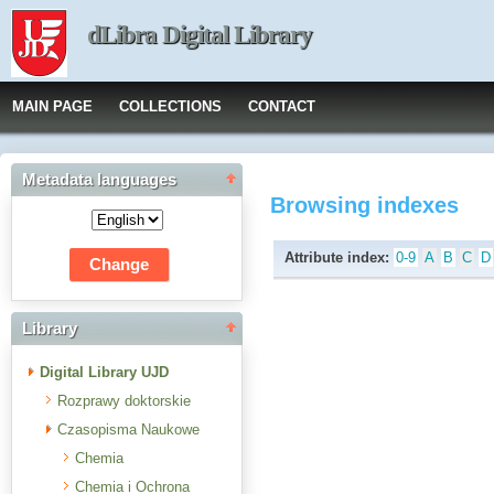
dLibra Digital Library
MAIN PAGE
COLLECTIONS
CONTACT
Metadata languages
Browsing indexes
Attribute index:
0-9
A
B
C
D
Library
Digital Library UJD
Rozprawy doktorskie
Czasopisma Naukowe
Chemia
Chemia i Ochrona