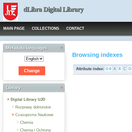
dLibra Digital Library
MAIN PAGE
COLLECTIONS
CONTACT
Metadata languages
Browsing indexes
Attribute index:
0-9
A
B
C
D
Library
Digital Library UJD
Rozprawy doktorskie
Czasopisma Naukowe
Chemia
Chemia i Ochrona