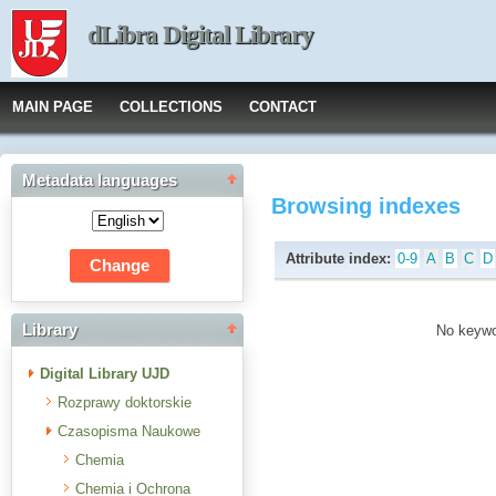
dLibra Digital Library
MAIN PAGE
COLLECTIONS
CONTACT
Metadata languages
Browsing indexes
Attribute index:
0-9
A
B
C
D
Library
No keywor
Digital Library UJD
Rozprawy doktorskie
Czasopisma Naukowe
Chemia
Chemia i Ochrona