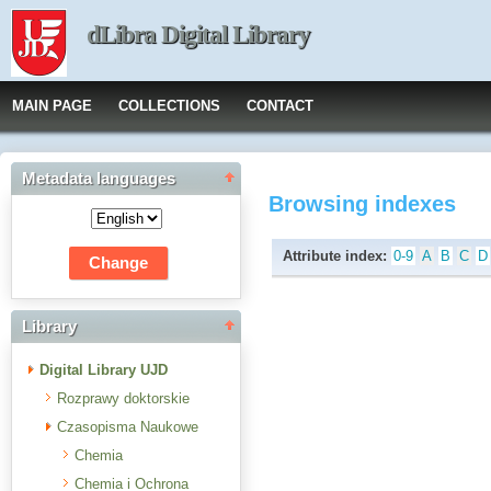
dLibra Digital Library
MAIN PAGE
COLLECTIONS
CONTACT
Metadata languages
Browsing indexes
Attribute index:
0-9
A
B
C
D
Library
Digital Library UJD
Rozprawy doktorskie
Czasopisma Naukowe
Chemia
Chemia i Ochrona