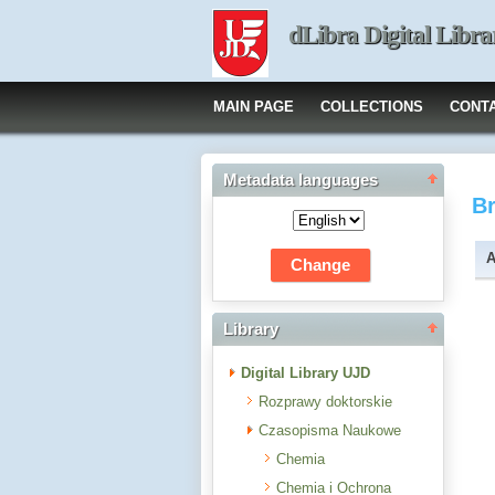
dLibra Digital Libra
MAIN PAGE
COLLECTIONS
CONT
Metadata languages
B
A
Library
Digital Library UJD
Rozprawy doktorskie
Czasopisma Naukowe
Chemia
Chemia i Ochrona