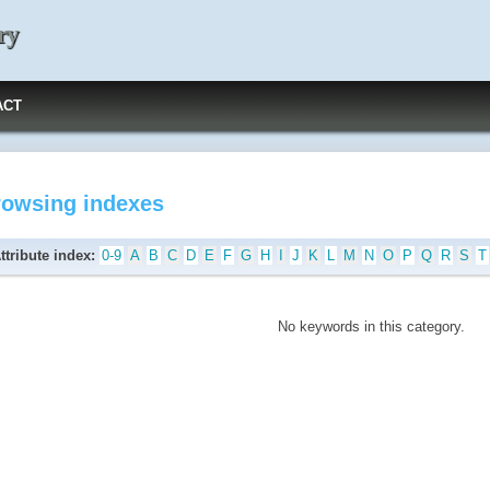
ry
ACT
rowsing indexes
ttribute index:
0-9
A
B
C
D
E
F
G
H
I
J
K
L
M
N
O
P
Q
R
S
T
No keywords in this category.