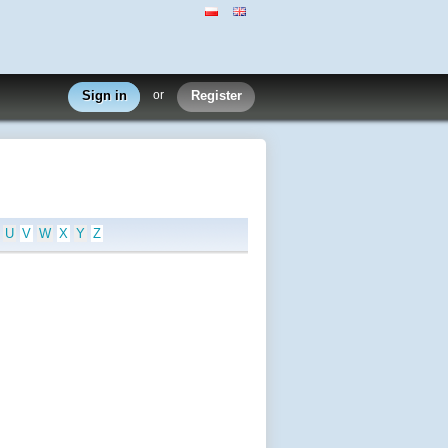
Sign in
or
Register
U
V
W
X
Y
Z