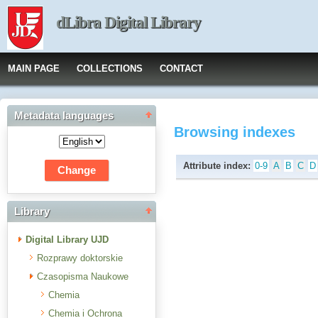
dLibra Digital Library
MAIN PAGE
COLLECTIONS
CONTACT
Metadata languages
Browsing indexes
Attribute index:
0-9
A
B
C
D
Library
Digital Library UJD
Rozprawy doktorskie
Czasopisma Naukowe
Chemia
Chemia i Ochrona