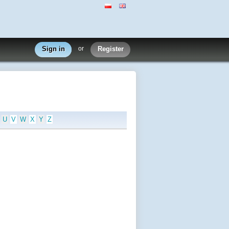
Sign in
or
Register
U
V
W
X
Y
Z