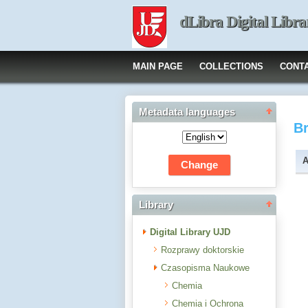
dLibra Digital Libra
MAIN PAGE
COLLECTIONS
CONT
Metadata languages
B
A
Library
Digital Library UJD
Rozprawy doktorskie
Czasopisma Naukowe
Chemia
Chemia i Ochrona