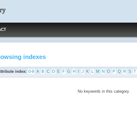
ry
ACT
rowsing indexes
ttribute index:
0-9
A
B
C
D
E
F
G
H
I
J
K
L
M
N
O
P
Q
R
S
T
No keywords in this category.