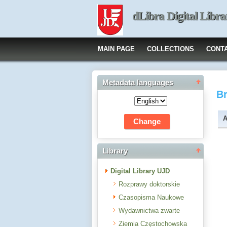
dLibra Digital Libra
MAIN PAGE
COLLECTIONS
CONT
Metadata languages
B
A
Library
Digital Library UJD
Rozprawy doktorskie
Czasopisma Naukowe
Wydawnictwa zwarte
Ziemia Częstochowska