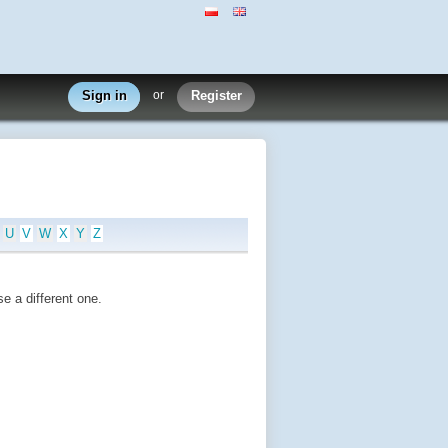
Sign in
or
Register
U
V
W
X
Y
Z
e a different one.