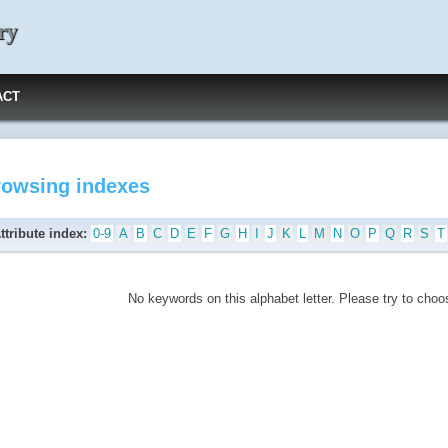
ry
ACT
rowsing indexes
ttribute index:
0-9
A
B
C
D
E
F
G
H
I
J
K
L
M
N
O
P
Q
R
S
T
No keywords on this alphabet letter. Please try to choos