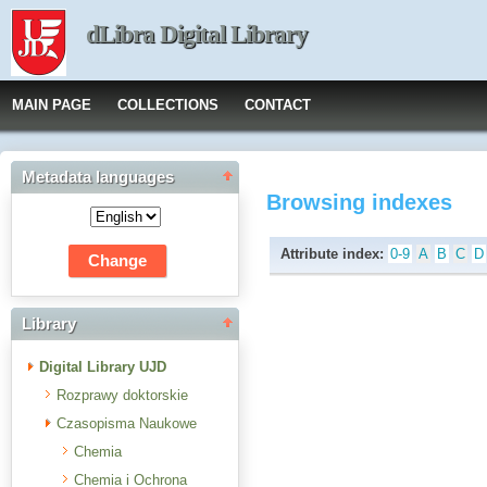
dLibra Digital Library
MAIN PAGE
COLLECTIONS
CONTACT
Metadata languages
Browsing indexes
Attribute index:
0-9
A
B
C
D
Library
Digital Library UJD
Rozprawy doktorskie
Czasopisma Naukowe
Chemia
Chemia i Ochrona