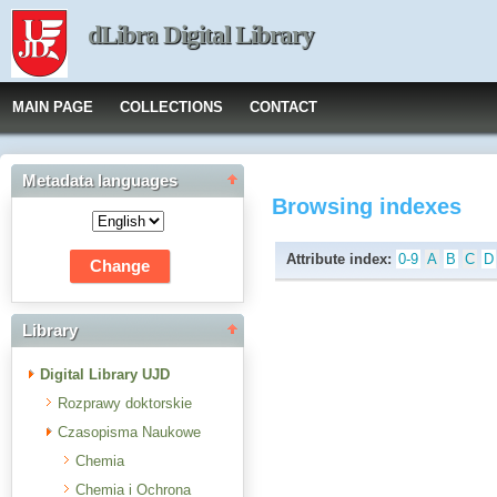
dLibra Digital Library
MAIN PAGE
COLLECTIONS
CONTACT
Metadata languages
Browsing indexes
Attribute index:
0-9
A
B
C
D
Library
Digital Library UJD
Rozprawy doktorskie
Czasopisma Naukowe
Chemia
Chemia i Ochrona