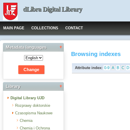
dLibra Digital Library
MAIN PAGE
COLLECTIONS
CONTACT
Metadata languages
Browsing indexes
Attribute index:
0-9
A
B
C
D
Library
Digital Library UJD
Rozprawy doktorskie
Czasopisma Naukowe
Chemia
Chemia i Ochrona