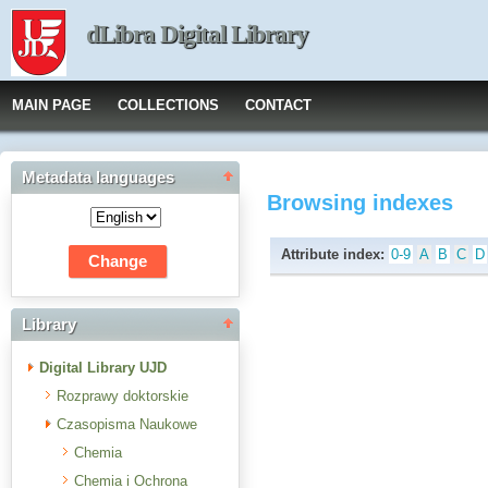
dLibra Digital Library
MAIN PAGE
COLLECTIONS
CONTACT
Metadata languages
Browsing indexes
Attribute index:
0-9
A
B
C
D
Library
Digital Library UJD
Rozprawy doktorskie
Czasopisma Naukowe
Chemia
Chemia i Ochrona