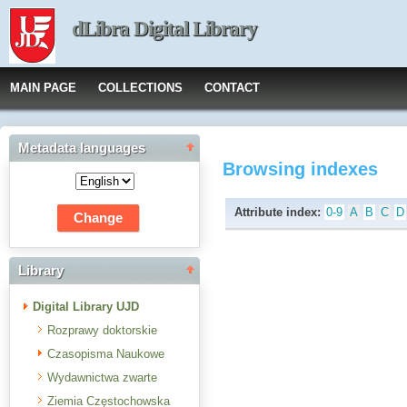
dLibra Digital Library
MAIN PAGE
COLLECTIONS
CONTACT
Metadata languages
Browsing indexes
Attribute index:
0-9
A
B
C
D
Library
Digital Library UJD
Rozprawy doktorskie
Czasopisma Naukowe
Wydawnictwa zwarte
Ziemia Częstochowska