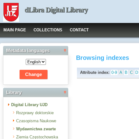
dLibra Digital Library
MAIN PAGE
COLLECTIONS
CONTACT
Metadata languages
Browsing indexes
Attribute index:
0-9
A
B
C
D
Library
Digital Library UJD
Rozprawy doktorskie
Czasopisma Naukowe
Wydawnictwa zwarte
Ziemia Częstochowska