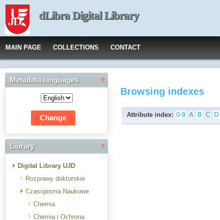
dLibra Digital Library
MAIN PAGE
COLLECTIONS
CONTACT
Metadata languages
Browsing indexes
Attribute index:
0-9
A
B
C
D
Library
Digital Library UJD
Rozprawy doktorskie
Czasopisma Naukowe
Chemia
Chemia i Ochrona