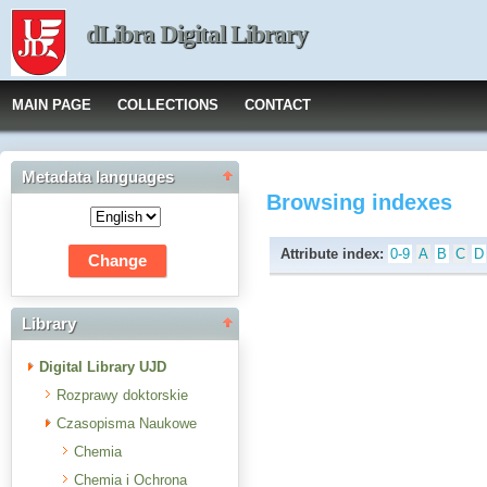
dLibra Digital Library
MAIN PAGE
COLLECTIONS
CONTACT
Metadata languages
Browsing indexes
Attribute index:
0-9
A
B
C
D
Library
Digital Library UJD
Rozprawy doktorskie
Czasopisma Naukowe
Chemia
Chemia i Ochrona