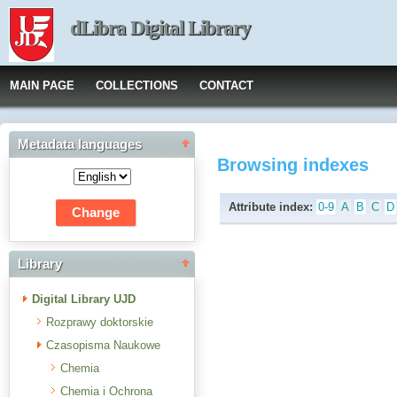
dLibra Digital Library
MAIN PAGE
COLLECTIONS
CONTACT
Metadata languages
Browsing indexes
Attribute index:
0-9
A
B
C
D
Library
Digital Library UJD
Rozprawy doktorskie
Czasopisma Naukowe
Chemia
Chemia i Ochrona