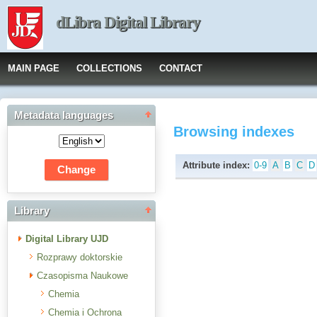
dLibra Digital Library
MAIN PAGE
COLLECTIONS
CONTACT
Metadata languages
Browsing indexes
Attribute index:
0-9
A
B
C
D
Library
Digital Library UJD
Rozprawy doktorskie
Czasopisma Naukowe
Chemia
Chemia i Ochrona