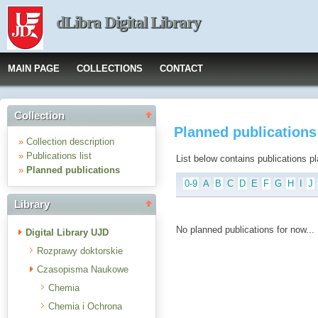
dLibra Digital Library
MAIN PAGE
COLLECTIONS
CONTACT
Collection
Planned publications
»
Collection description
»
Publications list
List below contains publications plan
»
Planned publications
0-9
A
B
C
D
E
F
G
H
I
J
Library
No planned publications for now...
Digital Library UJD
Rozprawy doktorskie
Czasopisma Naukowe
Chemia
Chemia i Ochrona