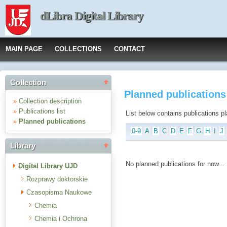
dLibra Digital Library
MAIN PAGE
COLLECTIONS
CONTACT
Collection
Planned publications
»
Collection description
»
Publications list
List below contains publications plan
»
Planned publications
0-9
A
B
C
D
E
F
G
H
I
J
Library
No planned publications for now...
Digital Library UJD
Rozprawy doktorskie
Czasopisma Naukowe
Chemia
Chemia i Ochrona