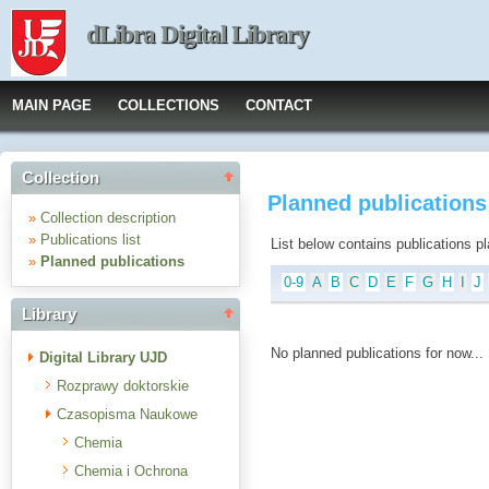
dLibra Digital Library
MAIN PAGE
COLLECTIONS
CONTACT
Collection
Planned publications
»
Collection description
»
Publications list
List below contains publications plan
»
Planned publications
0-9
A
B
C
D
E
F
G
H
I
J
Library
No planned publications for now...
Digital Library UJD
Rozprawy doktorskie
Czasopisma Naukowe
Chemia
Chemia i Ochrona